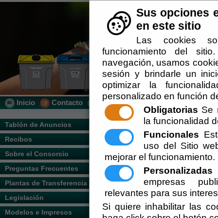
Sus opciones e
en este sitio
Las cookies so
funcionamiento del siti
navegación, usamos cookies
sesión y brindarle un inic
optimizar la funcionalid
personalizado en función de
Inicio
Contacto
Localización
Quién Somos
Obligatorias
Se r
la funcionalidad de
Usted se encuentra aquí:
Inicio
/
/
Locali
Tablón de Anuncios
Funcionales
Esta
Recibos
Escuchar
uso del Sitio w
Sobre el Consorcio
mejorar el funcionamiento.
Preguntas Frecuentes
Personalizadas
E
empresas publi
Plantas de Transferencia
relevantes para sus intere
Legislación
Si quiere inhabilitar las c
Modelos e Impresos
haga click sobre el botón c