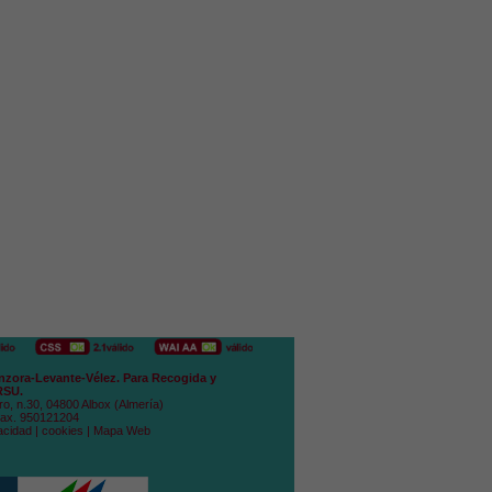
zora-Levante-Vélez. Para Recogida y
RSU.
ro, n.30, 04800 Albox (Almería)
Fax. 950121204
acidad
|
cookies
|
Mapa Web