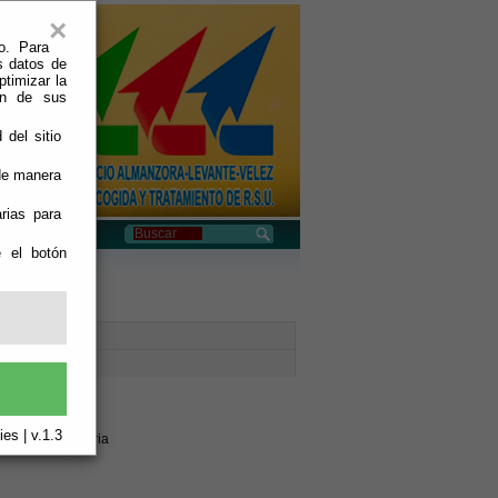
×
o. Para
s datos de
ptimizar la
ión de sus
 del sitio
 de manera
rias para
e el botón
es | v.1.3
4800-Albox Almeria