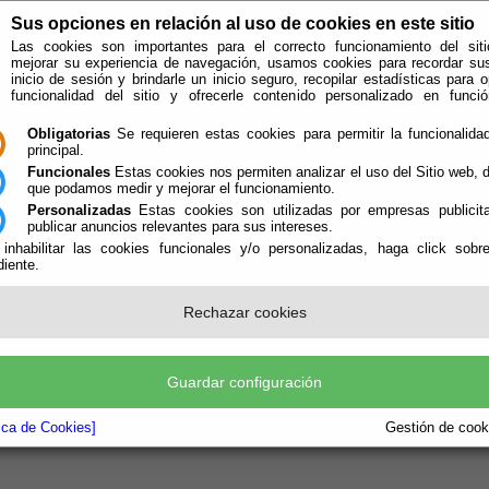
Sus opciones en relación al uso de cookies en este sitio
Las cookies son importantes para el correcto funcionamiento del siti
mejorar su experiencia de navegación, usamos cookies para recordar su
inicio de sesión y brindarle un inicio seguro, recopilar estadísticas para o
funcionalidad del sitio y ofrecerle contenido personalizado en func
Obligatorias
Se requieren estas cookies para permitir la funcionalidad
principal.
Funcionales
Estas cookies nos permiten analizar el uso del Sitio web,
que podamos medir y mejorar el funcionamiento.
Personalizadas
Estas cookies son utilizadas por empresas publicita
publicar anuncios relevantes para sus intereses.
ión
Quién Somos
 inhabilitar las cookies funcionales y/o personalizadas, haga click sobr
iente.
e encuentra aquí:
Inicio
/
/
localizar
Rechazar cookies
IZACION OFICINAS
 DE CONTACTO
 al Público: de 9:00h a 14:00
Guardar configuración
o: 950 430 229
0 121 204
tica de Cookies]
Gestión de cooki
n: Paraje Terdiguera s/n Pol Industrial Planta de Reciclaje de residuos de Albox 0