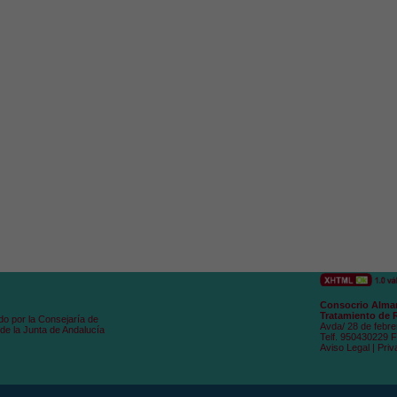
Consocrio Alman
Tratamiento de 
do por la Consejaría de
Avda/ 28 de febre
de la Junta de Andalucía
Telf. 950430229 
Aviso Legal
|
Priv