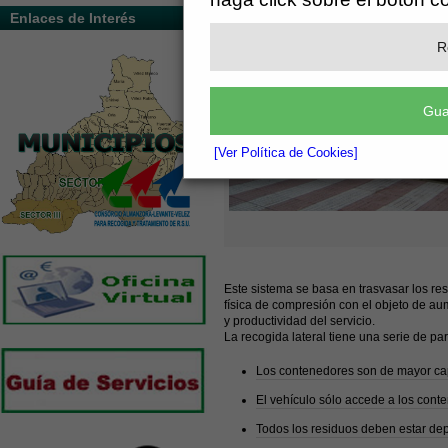
Enlaces de Interés
R
Gua
[Ver Política de Cookies]
Este sistema se basa en trasvasar los re
física de compresión con el objeto de au
y productividad del servicio.
La recogida lateral tiene una serie de pa
Los contenedores son de mayor capa
El vehículo sólo accede a los cont
Todos los residuos deben estar depo