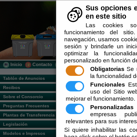
Sus opciones e
en este sitio
Las cookies so
funcionamiento del siti
navegación, usamos cookies
sesión y brindarle un inic
optimizar la funcionalid
personalizado en función de
Inicio
Contacto
Localización
Quién Somos
Obligatorias
Se r
la funcionalidad de
Usted se encuentra aquí:
Inicio
/
/
Sistem
Tablón de Anuncios
Funcionales
Esta
Recibos
Escuchar
uso del Sitio w
Descripción del Servicio
Sobre el Consorcio
mejorar el funcionamiento.
Preguntas Frecuentes
Personalizadas
E
empresas publi
Plantas de Transferencia
relevantes para sus intere
Legislación
Si quiere inhabilitar las c
Modelos e Impresos
haga click sobre el botón c