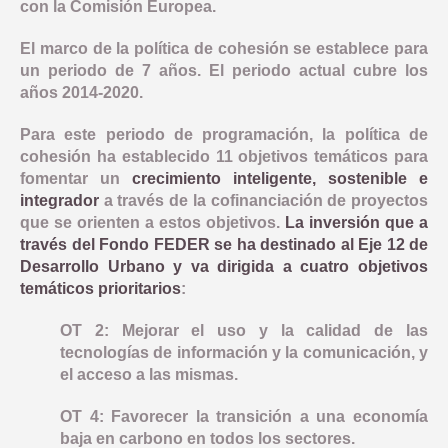
con la Comisión Europea.
COMUNICACIÓN
OBJETIVO TEMATICO 2
NORMATIVA
INDICADORES PRODUCTIVIDAD
El marco de la política de cohesión se establece para
INDICADORES DE COMUNICACION
OBJETIVO TEMATICO 4
DOCUMENTACIÓN
un periodo de 7 años. El periodo actual cubre los
COMPROMISO ANTIFRAUDE
INDICADORES RESULTADO
años 2014-2020.
LINEA 2: INFRAESTRUCTURA Y FOMENTO DE LA MOVILIDAD 
NOTICIAS
OBJETIVO TEMATICO 6
CONVOCATORIAS
DECLARACIÓN INSTITUCIONAL ANTIFRAUDE
Para este periodo de programación, la política de
LINEA 3: ACCIONES PARA MEJORAR LA EFICIENCIA ENERGE
LINEA 4: REHABILITACION Y PUESTA EN VALOR DEL PATRIM
BUENAS PRÁCTICAS
OBJETIVO TEMATICO 9
cohesión ha establecido 11 objetivos temáticos para
CÓDIGO DE CONDUCTA
fomentar un
crecimiento inteligente, sostenible e
LINEA 5: REGENERACION DE AREAS DEGRADADAS, ZONAS 
CONTACTO
OBJETIVO TEMATICO 99
integrador
a través de la cofinanciación de proyectos
COMISIÓN AUTOEVALUACIÓN DEL RIESGO
que se orienten a estos objetivos.
La inversión que a
LINEA 7: GESTION EDUSI
Aviso Legal
Accesibilidad
Mapa web
Privacidad
Cookies
Contacto
CANAL DE DENUNCIAS
través del Fondo FEDER se ha destinado al Eje 12 de
LINEA 8: COMUNICACION EDUSI
Desarrollo Urbano y va dirigida a cuatro objetivos
temáticos prioritarios
:
OT 2: Mejorar el uso y la calidad de las
tecnologías de información y la comunicación, y
el acceso a las mismas.
OT 4: Favorecer la transición a una economía
baja en carbono en todos los sectores.