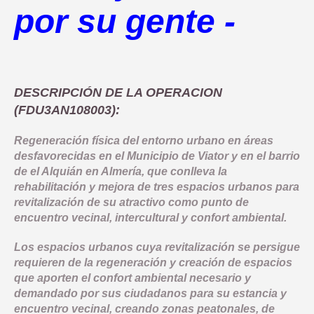
COMUNICACIÓN
por su gente -
OBJETIVO TEMATICO 2
NORMATIVA
INDICADORES PRODUCTIVIDAD
LINEA 1: MODERNIZAR LA ADMINISTRACION ELECTRONICA Y 
INDICADORES DE COMUNICACION
OBJETIVO TEMATICO 4
DOCUMENTACIÓN
COMPROMISO ANTIFRAUDE
INDICADORES RESULTADO
LINEA 2: INFRAESTRUCTURA Y FOMENTO DE LA MOVILIDAD 
NOTICIAS
OBJETIVO TEMATICO 6
CONVOCATORIAS
DECLARACIÓN INSTITUCIONAL ANTIFRAUDE
DESCRIPCIÓN DE LA OPERACION
LINEA 3: ACCIONES PARA MEJORAR LA EFICIENCIA ENERGE
LINEA 4: REHABILITACION Y PUESTA EN VALOR DEL PATRIM
BUENAS PRÁCTICAS
OBJETIVO TEMATICO 9
(FDU3AN108003):
CÓDIGO DE CONDUCTA
LINEA 5: REGENERACION DE AREAS DEGRADADAS, ZONAS 
CONTACTO
OBJETIVO TEMATICO 99
Regeneración física del entorno urbano en áreas
COMISIÓN AUTOEVALUACIÓN DEL RIESGO
desfavorecidas en el Municipio de Viator y en el barrio
LINEA 7: GESTION EDUSI
Aviso Legal
Accesibilidad
Mapa web
Privacidad
Cookies
Contacto
CANAL DE DENUNCIAS
de el Alquián en Almería, que conlleva la
LINEA 8: COMUNICACION EDUSI
rehabilitación y mejora de tres espacios urbanos para
revitalización de su atractivo como punto de
encuentro vecinal, intercultural y confort ambiental.
Los espacios urbanos cuya revitalización se persigue
requieren de la regeneración y creación de espacios
que aporten el confort ambiental necesario y
demandado por sus ciudadanos para su estancia y
encuentro vecinal, creando zonas peatonales, de