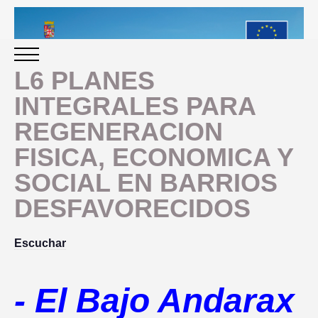
L6 PLANES
INTEGRALES PARA
INICIO
REGENERACION
FISICA, ECONOMICA Y
PERIODO 2014-2020
SOCIAL EN BARRIOS
PROGRAMACIÓN
DESFAVORECIDOS
GESTIÓN Y SEGUIMIENTO
Escuchar
PRESENTACION
EVALUACIÓN
- El Bajo Andarax
PLAN IMPLEMENTACIÓN
OBJETIVOS