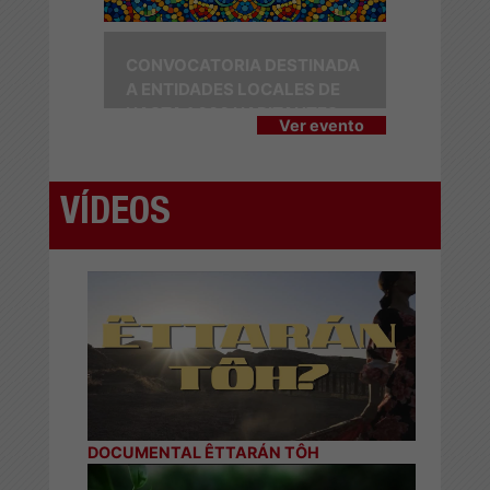
CONVOCATORIA DESTINADA
A ENTIDADES LOCALES DE
HASTA 1.000 HABITANTES
Ver evento
VÍDEOS
DOCUMENTAL ÊTTARÁN TÔH