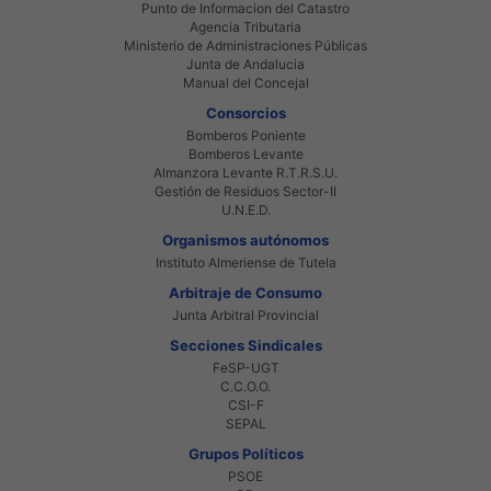
Punto de Informacion del Catastro
Agencia Tributaria
Ministerio de Administraciones Públicas
Junta de Andalucia
Manual del Concejal
Consorcios
Bomberos Poniente
Bomberos Levante
Almanzora Levante R.T.R.S.U.
Gestión de Residuos Sector-II
U.N.E.D.
Organismos autónomos
Instituto Almeriense de Tutela
Arbitraje de Consumo
Junta Arbitral Provincial
Secciones Sindicales
FeSP-UGT
C.C.O.O.
CSI-F
SEPAL
Grupos Políticos
PSOE