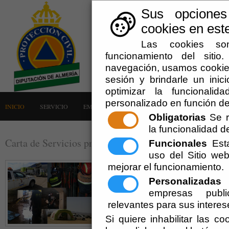
Sus opciones
cookies en este
Las cookies son
funcionamiento del siti
navegación, usamos cookies
sesión y brindarle un inici
optimizar la funcionalid
personalizado en función de
INICIO
SERVICIO
EMERGENCIAS
LA AGRUPACIÓN
AVISOS
Obligatorias
Se r
la funcionalidad del
Carta de Servicios prestados a las entidades locales
Funcionales
Esta
uso del Sitio w
mejorar el funcionamiento.
Personalizadas
E
empresas publi
relevantes para sus interes
Si quiere inhabilitar las c