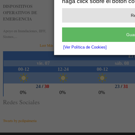
haga click sobre el botón c
DISPOSITIVOS
BÚSQUEDA Y RESCATE
DISPO
OPERATIVOS DE
DE PERSONAS
OPERA
Re
EMERGENCIA
PREVE
Unidad Canina y Grupo de Rescate
Apoyo en Inundaciones, IIFF,
Fiestas p
Leer Más »
Guar
Sismos,...
deportivas
Leer Más »
[Ver Política de Cookies]
Redes Sociales
Tweets by pcdipalmeria