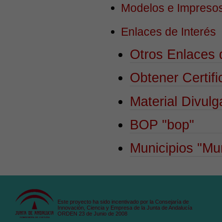
Modelos e Impreso
Enlaces de Interés
Otros Enlaces 
Obtener Certifi
Material Divulg
BOP
"bop"
Municipios
"Mun
Este proyecto ha sido incentivado por la Consejaría de
Innovación, Ciencia y Empresa de la Junta de Andalucía
ORDEN 23 de Junio de 2008