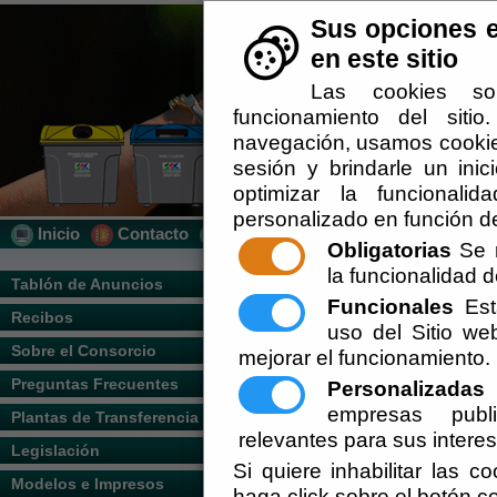
Sus opciones e
en este sitio
Las cookies so
funcionamiento del siti
navegación, usamos cookies
sesión y brindarle un inic
optimizar la funcionalid
personalizado en función de
Inicio
Contacto
Localización
Quién Somos
Obligatorias
Se r
la funcionalidad de
Usted se encuentra a
Tablón de Anuncios
Funcionales
Esta
Recibos
uso del Sitio w
Mapa Web
Sobre el Consorcio
mejorar el funcionamiento.
Preguntas Frecuentes
Personalizadas
E
Tablón de Anunci
empresas publi
Plantas de Transferencia
Levante los Vélez
relevantes para sus intere
Legislación
Si quiere inhabilitar las c
Recibos
"Consulta
Modelos e Impresos
haga click sobre el botón c