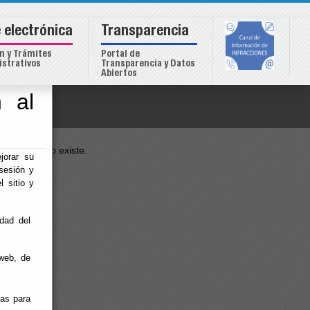
 electrónica
Transparencia
n y Trámites
Portal de
strativos
Transparencia y Datos
Abiertos
 al
o
002B611B
no existe.
jorar su
sesión y
l sitio y
idad del
web, de
ias para