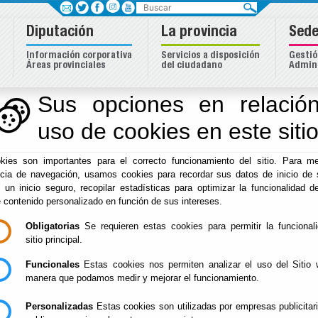
Buscar
Diputación
La provincia
Sede
Información corporativa
Servicios a disposición
Gestió
Áreas provinciales
del ciudadano
Admini
Sus opciones en relación
uso de cookies en este siti
Inicio
-
Fomento
-
El documento con referencia
BCC58B9A9E9F7436C12578E8
kies son importantes para el correcto funcionamiento del sitio. Para me
ncia de navegación, usamos cookies para recordar sus datos de inicio de 
e un inicio seguro, recopilar estadísticas para optimizar la funcionalidad de
e contenido personalizado en función de sus intereses.
Obligatorias
Se requieren estas cookies para permitir la funcional
sitio principal.
Funcionales
Estas cookies nos permiten analizar el uso del Sitio 
manera que podamos medir y mejorar el funcionamiento.
Personalizadas
Estas cookies son utilizadas por empresas publicitar