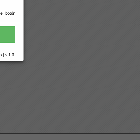
 el botón
 | v.1.3