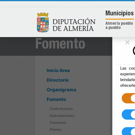
Municipios
Almería pueblo
a pueblo
×
Fomento
Las coo
Inicio Area
experie
Directorio
brindarl
ofrecerl
Organigrama
Fomento
Contratacion
Subvenciones
Convenio
Planes