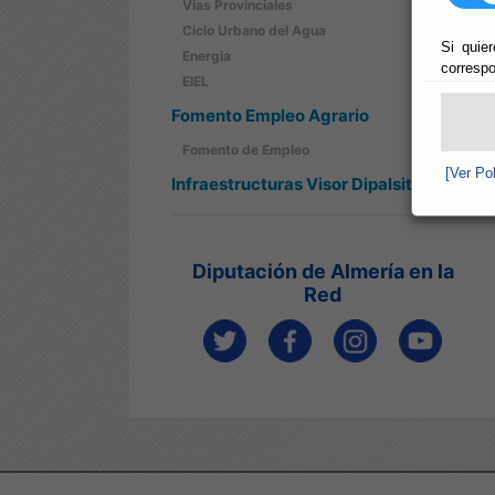
Vias Provinciales
Ciclo Urbano del Agua
Si quier
Energia
correspo
EIEL
Fomento Empleo Agrario
Fomento de Empleo
[Ver Po
Infraestructuras Visor Dipalsit
Diputación de Almería en la
Red